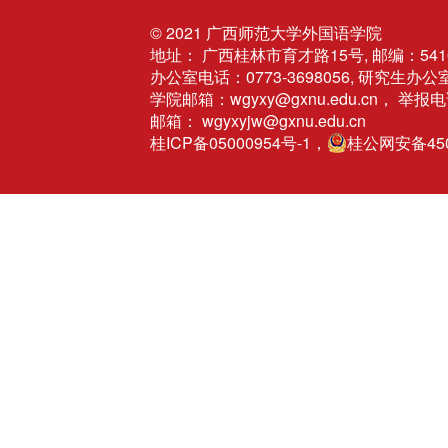
© 2021
广西师范大学外国语学院
地址： 广西桂林市育才路15号, 邮编：541
办公室电话：0773-3698056, 研究生办公室
学院邮箱：wgyxy@gxnu.edu.cn， 举报电
邮箱： wgyxyjw@gxnu.edu.cn
桂ICP备05000954号-1，
桂公网安备4503